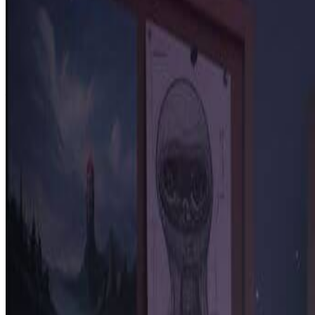
3
生成并下载视频
点击生成，让Kling v2.6为您创建视频。下载高质量MP4结果
使用Kling v2.6的专业技巧
清晰描述运动效果：
Kling v2.6在您详细描述期望的运动效果时表现最佳。指
设定场景和氛围：
包含关于光影（黄金时刻、霓虹光芒）、氛围（雾气弥漫、晴