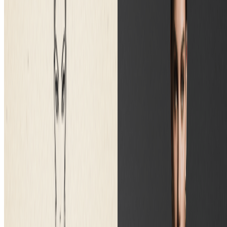
优先支持
4 倍积分量
优先邮件支持
按年计费 · 每张图省 75%
开始专业计划
随时取消，无合约绑定。
常见问题
关于我们定价计划的常见问题解答
未使用的积分会累积吗？
+
生成的图片可以商用吗？
+
积分用完了怎么办？
+
什么是积分包？
+
如何取消订阅？
+
支持哪些支付方式？
+
一个积分是如何计算的？
+