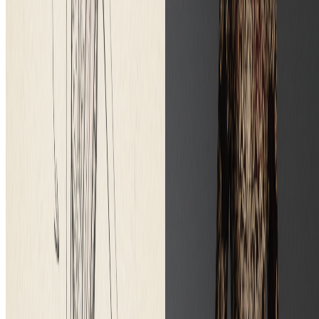
生成您的第一张图片
More Tools
Explore more AI-powered image tools to enhance your creative
workflow