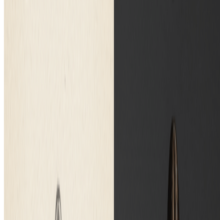
开始生成图片
定价
用 AI 转换您的图片，选择适合您需求的计划。
月付
年付
按量购买
基础版
$7.99
$9.99
/月
适合个人使用和休闲创作者。
2400 积分（约 1200 张图片 / 年）
包含
作品归您所有
标准生成模式