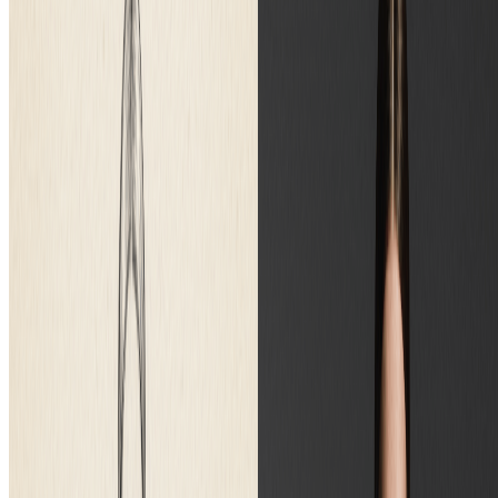
图片历史记录保存
标准画质下载
按年计费 · 每年省 $24
开始基础计划
随时取消，无合约绑定。
超值之选 · 4 倍量
最受欢迎
专业版
$15.99
$19.99
/月
适合重度用户和专业人士。
9600 积分（约 4800 张图片 / 年）
包含基础版全部功能，另加
商业授权许可