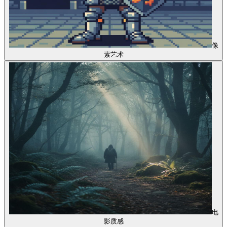
像
素艺术
电
影质感