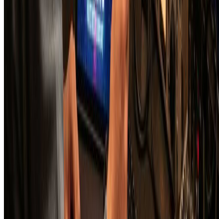
Nano Banana Pro AI
Nano Banana AI
Seedream 4.5
Qwen Image Edit
Flux Kontext
视频模型
Kling v2.6
VEO 3.1
工具
图像转素描
素描转图像
背景移除工具
图像放大工具
图像裁剪工具
© 2025 • Sketch To 版权所有。
隐私政策
服务条款
使用规范