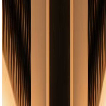
提及您喜欢的艺术运动或视觉风格。我们的AI专辑封面生成
器可以将极简主义、超现实主义、赛博朋克或复古摄影的元素
融入您独特的专辑封面。
免费开始创建专辑封面
定价
用 AI 转换您的图片，选择适合您需求的计划。
月付
年付
按量购买
基础版
$7.99
$9.99
/月
适合个人使用和休闲创作者。
2400 积分（约 1200 张图片 / 年）
包含