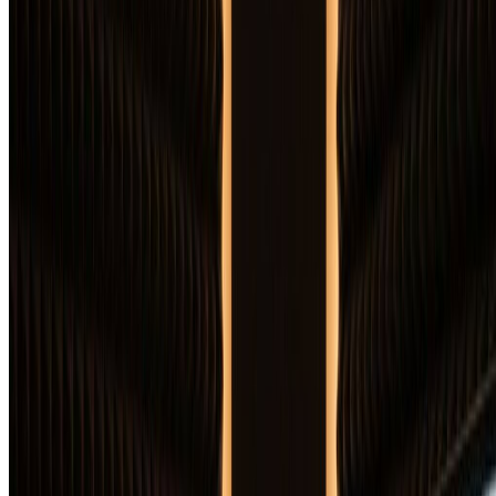
"
作为独立艺术家，预算总是很紧张。这个AI专辑
封面生成器让我无需花大钱就能为每首单曲创建令
人惊艳的封面。专辑封面质量可以媲美昂贵设计师
的作品。
"
Sarah L.
创作歌手
"
我们的厂牌使用这个AI专辑封面生成器进行快速
原型设计和最终作品创作。它对音乐流派的理解令
人难以置信。我们已经发行了30多张使用这个AI
专辑封面生成器创建封面的专辑。
"
David K.
唱片公司老板
"
AI专辑封面生成器为我的嘻哈混音带提供了所需
的专业外观。我描述了我的愿景，AI专辑封面生
成器准确地呈现了我想象的效果。对独立艺术家来