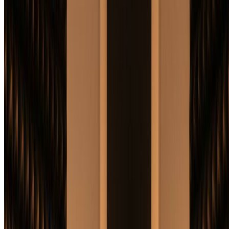
下载您的专辑封面
选择您最喜欢的设计并下载适用于流媒体平台的高分辨
率专辑封面。我们的AI专辑封面生成器提供专业品质的
封面，完美适用于Spotify、Apple Music等平台。
使用AI专辑封面生成器的专业提示
明确流派：
使用我们的AI专辑封面生成器时请包含您的音乐流派。提
及'合成波专辑封面'或'独立民谣封面'有助于AI专辑封面生成器
创建与目标受众产生共鸣的流派适当视觉效果。
描述氛围：
分享您音乐的情感基调。当您为专辑封面描述'忧郁且梦
幻'或'充满活力且叛逆'等感觉时，我们的AI专辑封面生成器能
创造更好的结果。
参考视觉风格：