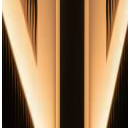
作品归您所有
标准生成模式
图片历史记录保存
标准画质下载
按年计费 · 每年省 $24
开始基础计划
随时取消，无合约绑定。
超值之选 · 4 倍量
最受欢迎
专业版
$15.99
$19.99
/月
适合重度用户和专业人士。
9600 积分（约 4800 张图片 / 年）