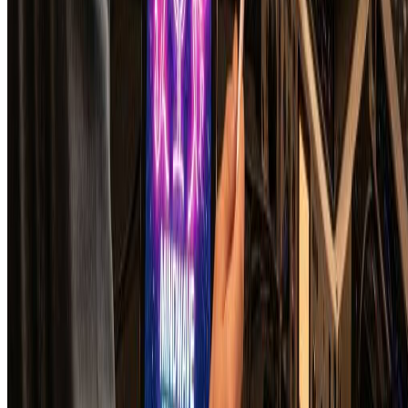
Transform photos into stunning WPAP pop art with vibrant
geometric portrait styles.
View All Tools
Sketch To
Sketch To 是一个强大的AI工具，可以将图像转换为素描，也
可以将素描转换为图像。从试用积分开始，根据需要升级到专
业模型。
关于
工具
功能特性
定价
图像模型
Nano Banana 2 AI
GPT Image 2