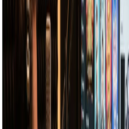
品用于周边商品。我们的AI专辑封面生成器给予您生成的专
辑封面的完整权利。
我可以生成多少专辑封面变体？
我们的AI专辑封面生成器允许您创建多个变体，直到找到完
美的封面。免费用户可获得积分生成多个专辑封面选项，高级
计划提供无限生成。继续使用我们的AI专辑封面生成器进行
尝试，直到您的愿景完美实现。
立即试用AI专辑封面生成器
More Tools
Explore more AI-powered image tools to enhance your creative
workflow