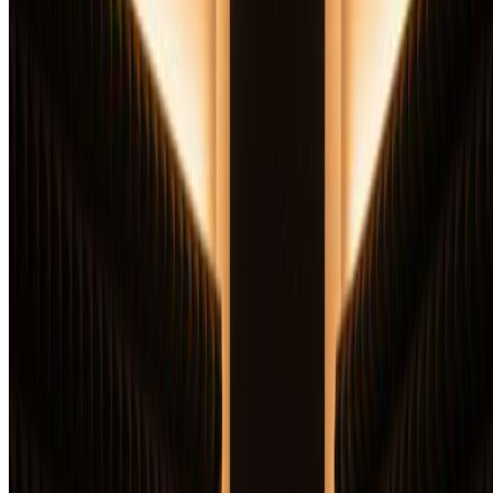
包含基础版全部功能，另加
商业授权许可
优先支持
4 倍积分量
优先邮件支持
按年计费 · 每张图省 75%
开始专业计划
随时取消，无合约绑定。
常见问题
关于我们定价计划的常见问题解答
未使用的积分会累积吗？
+
生成的图片可以商用吗？
+