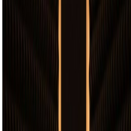
积分用完了怎么办？
+
什么是积分包？
+
如何取消订阅？
+
支持哪些支付方式？
+
一个积分是如何计算的？
+
你们提供免费试用吗？
+
基础版和专业版有什么区别？
+
受50,000+使用AI专辑封面生成器音乐人
的信赖
"
这个AI专辑封面生成器改变了我的发行策略！我
以前要花几周等设计师，现在几分钟就能创建专业
专辑封面。AI专辑封面生成器完美捕捉了我电子
音乐的氛围。
"
Marcus T.
电子音乐制作人