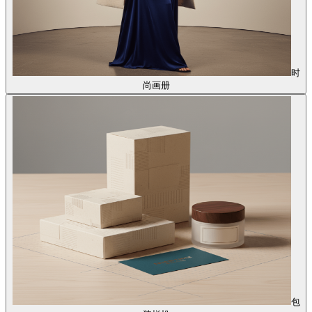
时
尚画册
包