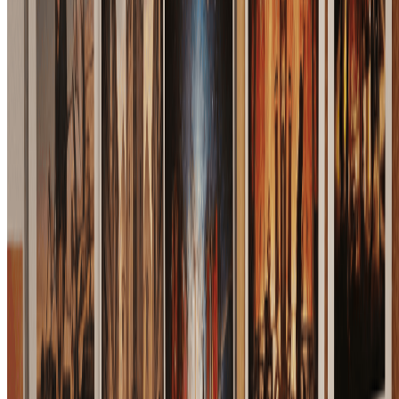
创建布局可控图片
如何使用AI布局控制图片生成器
只需三步，即可把草图或构图参考变成可控的精修图片。
1
上传布局参考
从草图、线框、分镜、拼贴图或粗略构图开始。形状和
位置越清晰，AI布局控制图片生成器越容易理解你想保
留的结构。
2
选择视觉方向
选择产品版式、杂志构图、社交广告或电影分镜等预
设，也可以写自定义提示词，告诉AI哪些细节需要优
化，哪些区域必须保留。