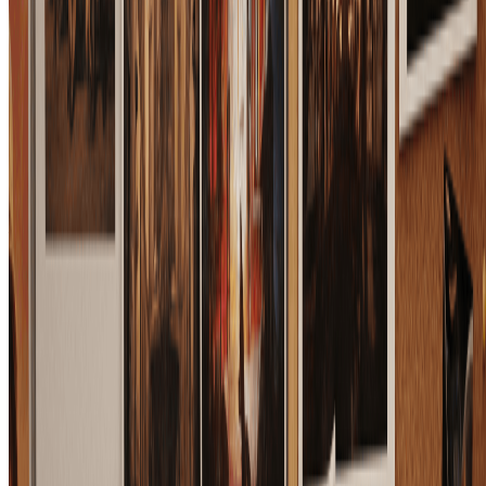
3
生成并继续微调
查看生成结果，下载图片，或用更具体的提示词继续生
成新版本。在保留构图的前提下，探索不同光线、材
质、风格和使用场景。
获得更好布局控制的小技巧
使用清晰块面：
简单形状、箭头和主体区域能帮助AI布局控制图片生成器理
解每个元素应该出现的位置。
说明必须保留的区域：
在提示词里写清标题留白、产品中心、背景区域或人物位置等
关键区域，可以让构图控制更稳定。
先改风格再改构图：