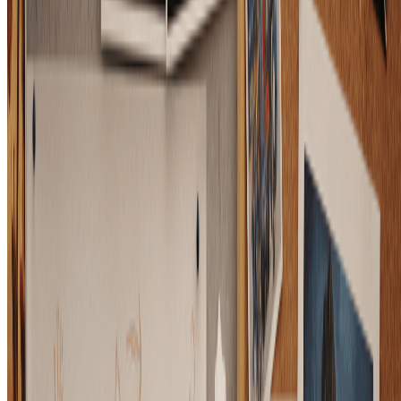
作品归您所有
标准生成模式
图片历史记录保存
标准画质下载
按年计费 · 每年省 $24
开始基础计划
随时取消，无合约绑定。
超值之选 · 4 倍量
最受欢迎
专业版
$15.99
$19.99
/月
适合重度用户和专业人士。
9600 积分（约 4800 张图片 / 年）