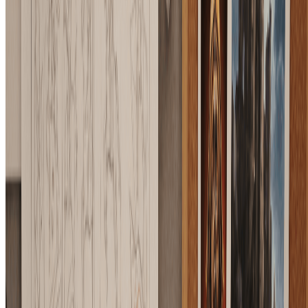
如何取消订阅？
+
支持哪些支付方式？
+
一个积分是如何计算的？
+
你们提供免费试用吗？
+
基础版和专业版有什么区别？
+
需要布局控制的创作者正在使用
"
我用AI布局控制图片生成器把广告缩略草图变成
精修视觉。它能保留标题区域和产品位置，非常适
合快速做活动图。
"
Maya L.
增长设计师
"
我们会在会议里先画概念草图，再用这个布局控
制图片生成器探索成片方向，比直接从文字提示开
始更稳定。
"