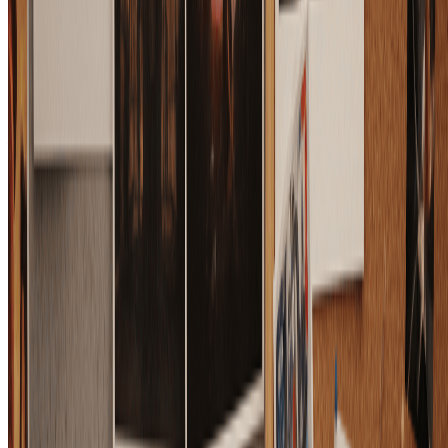
优先尝试光线、材质和风格变化，只有必要时再调整布局，这
样创意探索会更高效。
开始生成布局可控图片
定价
用 AI 转换您的图片，选择适合您需求的计划。
月付
年付
按量购买
基础版
$7.99
$9.99
/月
适合个人使用和休闲创作者。
2400 积分（约 1200 张图片 / 年）
包含