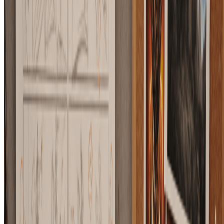
Daniel R.
创意总监
"
构图控制是它最有价值的地方。我上传包装布局
后，可以得到真实样机，同时不会丢掉标签和产品
的位置。
"
Priya S.
品牌策略师
"
做分镜时，AI布局控制图片生成器能帮我保留镜
头角度和景深层次，再快速尝试不同电影氛围。
"
Alex K.
动态设计师
AI布局控制图片生成器常见问题
关于用草图、线框图和构图参考生成图片的常见解答