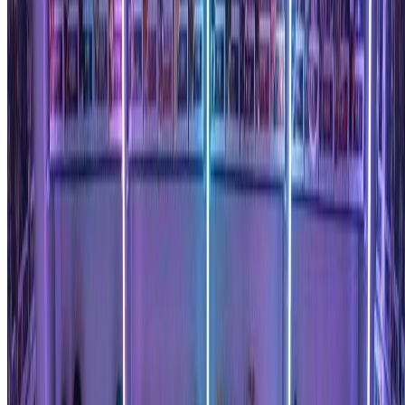
选择您的Funko Pop风格
从9种独家风格中选择，包括经典款、金属款、镀铬款、
钻石款等。我们的Funko Pop生成器将应用所选表面处
理，同时保持您的独特特征并创建正宗的收藏外观。
3
下载您的Funko Pop手办
预览您的自定义创作并以高分辨率下载。我们的Funko
Pop生成器提供专业品质的手办，可以分享、打印或用
作独特的头像。
获得最佳Funko Pop生成器效果的专业提示
照片质量：
为我们的Funko Pop生成器使用清晰、光线充足的照片。带有
可见面部特征的正面图像有助于Funko Pop生成器更准确地捕
捉您的面部特征。