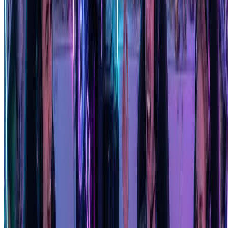
我们的Funko Pop生成器提供9种独家风格：经典款、金属款、
夜光款、镀铬款、钻石闪光款、植绒款、黑光款、黄金版和节
日特别版。每种Funko Pop生成器风格都再现了真正收藏家喜
爱和珍视的正宗限量版表面处理。
Funko Pop生成器可以免费使用吗？
我们为新用户提供免费积分来试用我们的Funko Pop生成器。
您可以创建多个Funko Pop风格手办并体验全系列风格。立即
注册开始使用我们的Funko Pop生成器，将您的照片转换为可
爱的收藏级手办！
什么类型的照片最适合Funko Pop生成器？