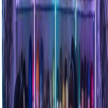
"
这个Funko Pop生成器为我最好的朋友制作了完美
的生日礼物。她是一个狂热的收藏家，对她的自定
义手办感到惊讶。质量和相似度超出了我的预
期！
"
Amanda S.
礼物爱好者
Funko Pop生成器：常见问题
关于使用我们的Funko Pop生成器创建自定义手办您需要了解
的一切
什么是Funko Pop生成器，它是如何工作的？
Funko Pop生成器是一种AI驱动的工具，可以将普通照片转换
为Funko Pop乙烯基手办风格的图像。我们的Funko Pop生成器