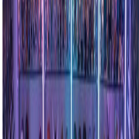
$7.99
$9.99
/月
适合个人使用和休闲创作者。
2400 积分（约 1200 张图片 / 年）
包含
作品归您所有
标准生成模式
图片历史记录保存
标准画质下载
按年计费 · 每年省 $24
开始基础计划
随时取消，无合约绑定。
超值之选 · 4 倍量
最受欢迎