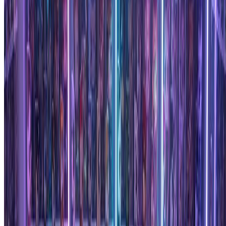
游戏团队和粉丝社区使用我们的Funko Pop生成器创建匹配的
团队头像和难忘的团队肖像。将您的队伍转换为收藏级Funko
Pop风格手办，用于直播、Discord和粉丝艺术。
开始使用Funko Pop生成器
如何创建您的Funko Pop手办
使用我们直观的Funko Pop生成器，通过三个简单步骤将任何
照片转换为可爱的Funko Pop风格手办。立即开始创建！
1
上传您的照片
上传您想要转换的人物的清晰照片。我们的Funko Pop生
成器在使用正面照片时效果最佳，能清楚地显示面部。
注册以获取Funko Pop生成器的免费积分。
2