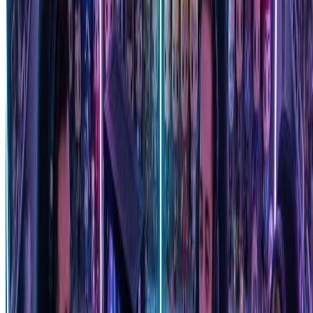
分析您的照片，捕捉发型和脸型等独特特征，然后应用标志性
的Funko Pop美学，包括超大头部、标志性的黑色圆眼睛和Q
版身体比例。
Funko Pop生成器捕捉面部特征的准确度如何？
我们的Funko Pop生成器在应用乙烯基手办风格的同时，擅长
保持可识别的特征。AI保留发型、脸型、眼镜和配饰等关键
特征，确保您的自定义Funko Pop手办在拥抱可爱收藏美学的
同时，确实像您。
Funko Pop生成器提供哪些风格？