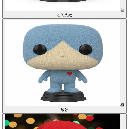
钻
石闪光款
植
绒款