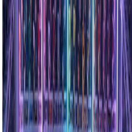
Funko Pop生成器工具！
"
Michael T.
Funko收藏家
"
作为内容创作者，我在频道缩略图和社交媒体上
使用这个Funko Pop生成器。风格多样性非常棒。
当我将嘉宾转换为Funko Pop手办时，我的观众非
常喜欢！
"
Jessica L.
YouTuber
"
我使用这个生成器为我的游戏团队制作了Funko
Pop风格手办。镀铬款和黑光款风格绝对令人惊
叹。创建难忘的团队肖像的有趣方式！
"
Ryan K.
游戏玩家