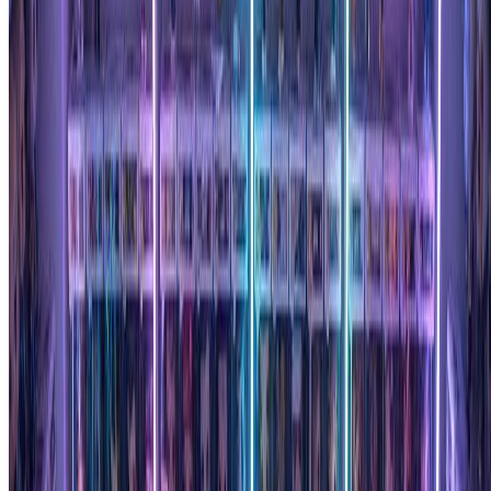
常见问题
关于我们定价计划的常见问题解答
未使用的积分会累积吗？
+
生成的图片可以商用吗？
+
积分用完了怎么办？
+
什么是积分包？
+
如何取消订阅？
+
支持哪些支付方式？
+
一个积分是如何计算的？
+
你们提供免费试用吗？
+
基础版和专业版有什么区别？
+
受到全球50,000+Funko Pop粉丝的喜爱
"
这个Funko Pop生成器太棒了！我为全家人创建了
自定义手办。相似度令人惊叹，每个人都喜欢他们
个性化的Funko Pop风格肖像。我找到的最好的