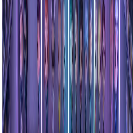
专业版
$15.99
$19.99
/月
适合重度用户和专业人士。
9600 积分（约 4800 张图片 / 年）
包含基础版全部功能，另加
商业授权许可
优先支持
4 倍积分量
优先邮件支持
按年计费 · 每张图省 75%
开始专业计划
随时取消，无合约绑定。