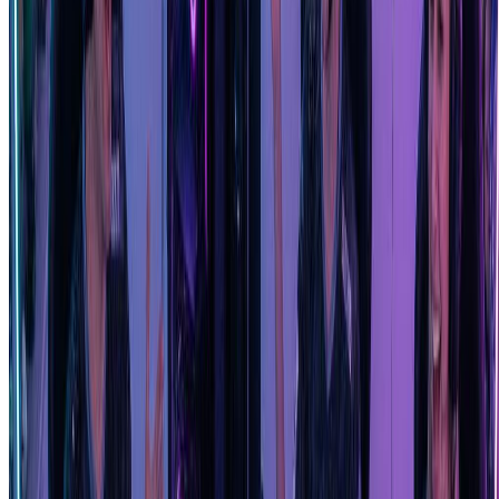
我们的Funko Pop生成器最适合清晰的正面照片，面部特征可
见。良好的光线和简单的背景有助于Funko Pop生成器更准确
地捕捉您的面部特征。包括眼镜或帽子等独特配饰以获得更好
的效果。
我可以将Funko Pop生成器用于商业目的吗？
可以！使用我们的Funko Pop生成器创建的图像归您所有。许
多用户将我们的Funko Pop生成器用于内容创作、商品设计和
商业项目。为您的品牌、频道或业务需求创建自定义Funko
Pop风格手办。
立即试用Funko Pop生成器
More Tools
Explore more AI-powered image tools to enhance your creative