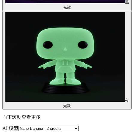
黑
光款
夜
光款
向下滚动查看更多
AI 模型