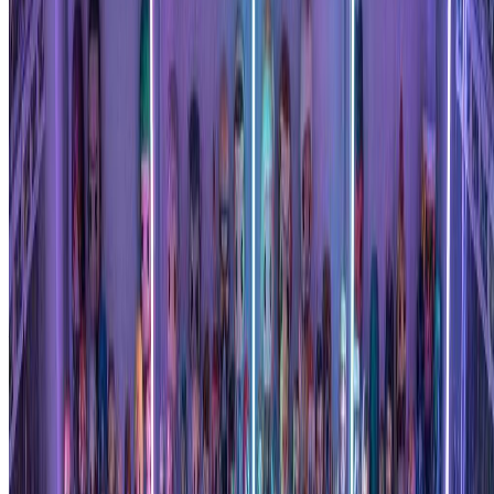
独特特征：
包括可识别的配饰，如眼镜、帽子或独特的发型。我们的
Funko Pop生成器擅长将这些细节融入您的自定义手办。
尝试多种风格：
尝试不同的Funko Pop生成器风格以找到您最喜欢的。金属
款、镀铬款和钻石款表面处理提供令人惊叹的高级外观，使您
的手办脱颖而出。
免费开始创建Funko Pop
定价
用 AI 转换您的图片，选择适合您需求的计划。
月付
年付
按量购买
基础版