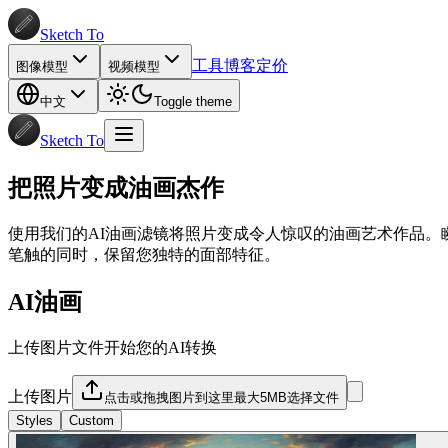
Sketch To
工具
博客
定价
图像模型
视频模型
中文
Toggle theme
Sketch To
把照片变成油画杰作
使用我们的AI油画滤镜将照片变成令人惊叹的油画艺术作品。
笔触的同时，保留您独特的面部特征。
AI油画
上传图片文件开始您的AI转换
上传图片
点击或拖拽图片到这里
最大5MB
选择文件
Styles
Custom