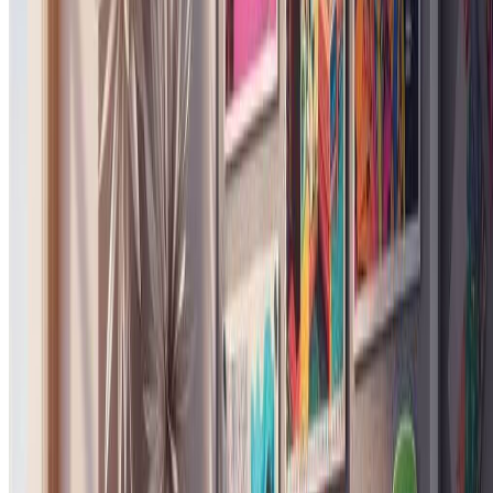
Yuki T.
时尚博主
"
把去年夏天去过的每座城市都做了肖像，整理成
了一个Pinterest画板。巴黎那张高定造型是我最爱
的——朋友们一直问我是不是请了平面设计师。
"
Emma L.
旅行内容创作者
"
我们的品牌活动需要复古编辑风格的视觉素材，
这个工具帮我们省了好几个小时的手工拼贴时间。
杂志风格的版面完全达到了向客户提案的专业水
准。
"
Carlos M.
创意总监
"
给朋友们生成了全部九个城市主题当生日礼物。