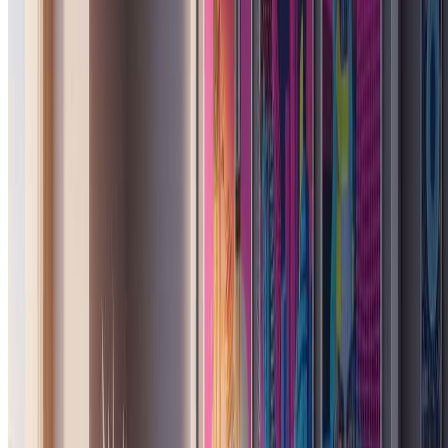
适合个人使用和休闲创作者。
2400 积分（约 1200 张图片 / 年）
包含
作品归您所有
标准生成模式
图片历史记录保存
标准画质下载
按年计费 · 每年省 $24
开始基础计划
随时取消，无合约绑定。
超值之选 · 4 倍量
最受欢迎
专业版