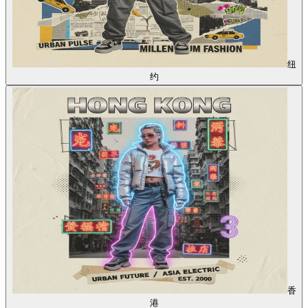
纽
约
香
港