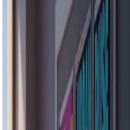
那样需要手动拼装。
立即开始创建
如何创建城市主题拼贴肖像
从上传照片到获得带有真实纸质拼贴纹理和城市专属设计元素
的完成品，只需三步。
1
上传您的照片
选择一张清晰、光线良好的肖像照片。AI在面部特征可
见且为腰部以上取景时效果最佳。自然光线和简洁背景
有助于生成最锐利的编辑效果。
2
选择城市主题