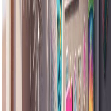
柏林的地下风格和首尔的K-pop造型最受欢迎——
每个人都想知道我是怎么做的。
"
Priya K.
数字艺术家
Y2K拼贴肖像生成器：常见问题
关于城市主题、输出质量和自定义选项的快速解答
什么是Y2K拼贴肖像生成器？
这是一款AI工具，能将您的照片转化为1990年代末至2000年
代初杂志文化风格的编辑肖像。输出包含剪纸分层、半色调网
点、撕裂边缘遮罩、大胆的城市标题和杂志风格页脚版块——
全部由单张上传自动合成。