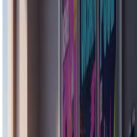
从九大世界城市中挑选。每个主题应用特定于该城市的
贴纸、都市背景和文化设计元素——东京的原宿霓虹、
纽约的地铁质感、巴黎的高定优雅，以及其他六种独特
美学。
3
下载并分享
预览完成的拼贴肖像，然后以高分辨率下载。输出针对
Instagram动态、Pinterest画板和家庭打印海报进行了优
化。
获得更好效果的专业提示
清晰肖像效果最佳：
良好的光线和清晰的面部特征有助于AI在应用编辑造型的同
时保留您的身份特征。避免浓重滤镜或遮挡关键特征的墨镜。
尝试不同城市：