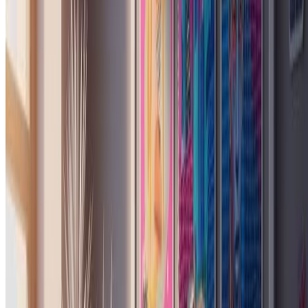
$15.99
$19.99
/月
适合重度用户和专业人士。
9600 积分（约 4800 张图片 / 年）
包含基础版全部功能，另加
商业授权许可
优先支持
4 倍积分量
优先邮件支持
按年计费 · 每张图省 75%
开始专业计划
随时取消，无合约绑定。
常见问题