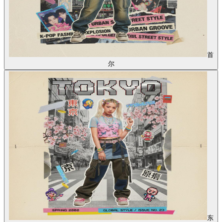
首
尔
东