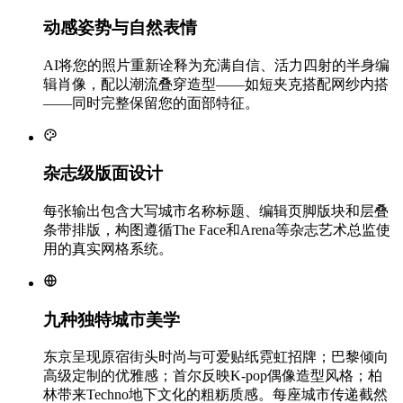
动感姿势与自然表情
AI将您的照片重新诠释为充满自信、活力四射的半身编
辑肖像，配以潮流叠穿造型——如短夹克搭配网纱内搭
——同时完整保留您的面部特征。
杂志级版面设计
每张输出包含大写城市名称标题、编辑页脚版块和层叠
条带排版，构图遵循The Face和Arena等杂志艺术总监使
用的真实网格系统。
九种独特城市美学
东京呈现原宿街头时尚与可爱贴纸霓虹招牌；巴黎倾向
高级定制的优雅感；首尔反映K-pop偶像造型风格；柏
林带来Techno地下文化的粗粝质感。每座城市传递截然