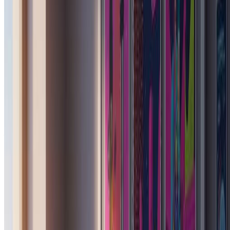
每座城市营造完全不同的氛围。东京活泼多彩；柏林原始前
卫；首尔精致偶像风。多多尝试，找到最适合您的美学风格。
自定义提示：
切换到自定义标签，指定服装风格、背景细节或贴纸主题。您
可以要求特定的杂志版面元素或配色方案，以匹配您的创意构
想。
免费开始创建
定价
用 AI 转换您的图片，选择适合您需求的计划。
月付
年付
按量购买
基础版
$7.99
$9.99
/月