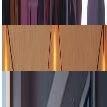
在Instagram、TikTok或Pinterest上发布引人注目的编辑肖像。
Y2K美学是社交平台上增长最快的视觉趋势之一，拼贴格式在
信息流中的表现远优于标准滤镜照片。
旅行爱好者
旅行记忆与城市艺术
将旅行照片转化为融合个人肖像与标志性城市设计元素的主题
纪念品。可以打印成明信片、收入剪贴簿，或为去过的每个目
的地制作画廊墙。
创意人士和设计师
个人品牌与作品集
将编辑拼贴风格用于头像、媒体资料包或作品集封面。杂志级
版面传递创意专业感，无需设计软件技能——不像Canva模板