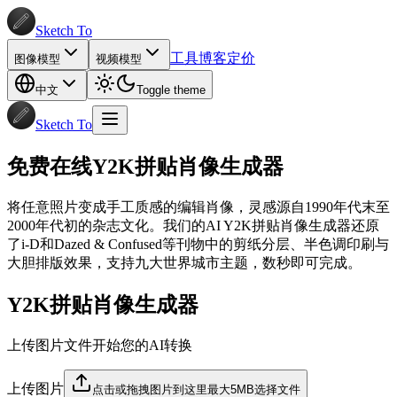
Sketch To
工具
博客
定价
图像模型
视频模型
中文
Toggle theme
Sketch To
免费在线Y2K拼贴肖像生成器
将任意照片变成手工质感的编辑肖像，灵感源自1990年代末至
2000年代初的杂志文化。我们的AI Y2K拼贴肖像生成器还原
了i-D和Dazed & Confused等刊物中的剪纸分层、半色调印刷与
大胆排版效果，支持九大世界城市主题，数秒即可完成。
Y2K拼贴肖像生成器
上传图片文件开始您的AI转换
上传图片
点击或拖拽图片到这里
最大5MB
选择文件