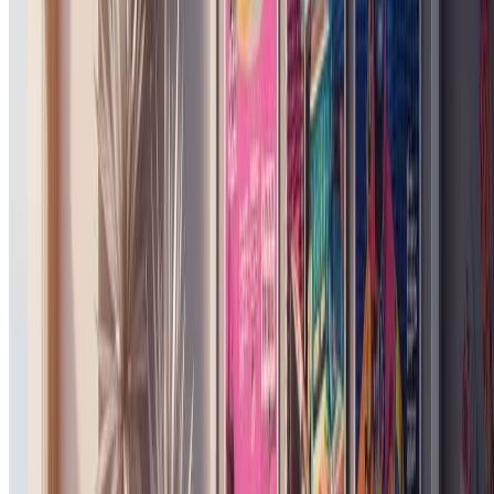
关于我们定价计划的常见问题解答
未使用的积分会累积吗？
+
生成的图片可以商用吗？
+
积分用完了怎么办？
+
什么是积分包？
+
如何取消订阅？
+
支持哪些支付方式？
+
一个积分是如何计算的？
+
你们提供免费试用吗？
+
基础版和专业版有什么区别？
+
创作者们怎么说
"
我用东京主题做了一条Instagram Reel，纸质纹理
在镜头前效果太惊艳了。半色调网点和撕裂边缘带
来的那种真实编辑质感，用PicsArt贴纸根本做不出
来。
"