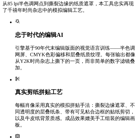
从85 lpi半色调网点到撕裂边缘的纸质遮罩，本工具忠实再现
了千禧年时尚杂志中的模拟编辑工艺。
忠于时代的编辑AI
引擎基于90年代末编辑版面的视觉语言训练——半色调
网屏、CMYK色彩偏移和层叠纸质纹理。每张输出都像
从Y2K时尚杂志上撕下的一页，而非简单的数字滤镜叠
加。
真实剪纸拼贴工艺
每幅肖像采用真实的模拟拼贴手法：撕裂边缘遮罩、不
同透明度的层叠纸条、带有可见粘合边框的贴纸剪切，
以及牛皮纸背景质感。成品效果媲美手工组装的编辑画
板。