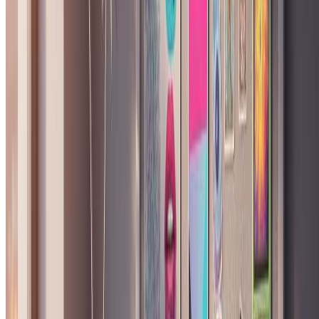
有哪些城市主题可选？
共有九座城市：东京（原宿街头时尚）、纽约（都市粗粝
感）、巴黎（高级定制）、首尔（K-pop偶像美学）、伦敦
（Mod文化）、迈阿密（粉彩装饰艺术）、洛杉矶（阳光复
古）、香港（霓虹密集感）和柏林（Techno地下文化）。每座
城市应用独特的贴纸、背景和文化设计元素。
工具会保留我的面部特征吗？
会的。AI在应用编辑造型、时尚叠加和动感姿势的同时，完
整保持您的面部结构、脸型和身份特征。最终效果一眼就能认
出是您本人。