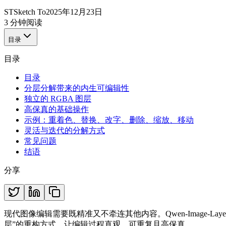
ST
Sketch To
2025年12月23日
3 分钟阅读
目录
目录
目录
分层分解带来的内生可编辑性
独立的 RGBA 图层
高保真的基础操作
示例：重着色、替换、改字、删除、缩放、移动
灵活与迭代的分解方式
常见问题
结语
分享
现代图像编辑需要既精准又不牵连其他内容。Qwen-Image-L
层”的重构方式，让编辑过程直观、可重复且高保真。