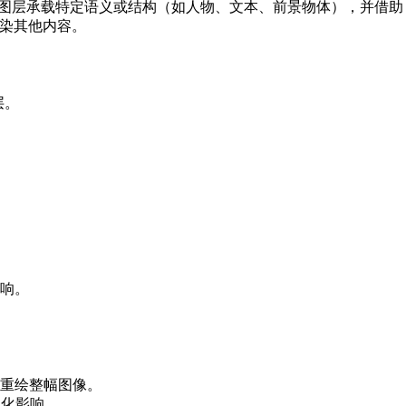
A 图层。每个图层承载特定语义或结构（如人物、文本、前景物体），并借
污染其他内容。
层。
响。
重绘整幅图像。
部化影响。