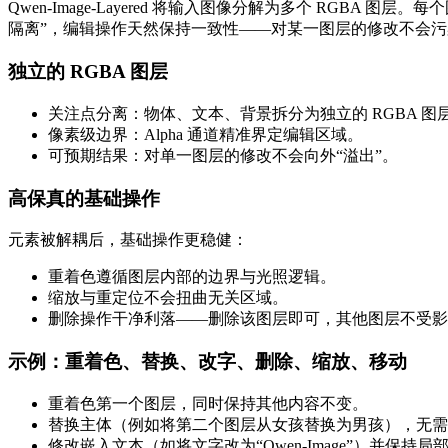
Qwen-Image-Layered 将输入图像分解为多个 RGB
隔离”，编辑操作天然保持一致性——对某一图层的修改不会
独立的 RGBA 图层
关注点分离：物体、文本、背景拆分为独立的 RGBA 图
像素级边界：Alpha 通道精准界定编辑区域。
可预期结果：对单一图层的修改不会向外“溢出”。
高保真的基础操作
元素被解耦后，基础操作更稳健：
重着色遵循图层内部的边界与光照逻辑。
缩放与重定位不会扭曲无关区域。
删除操作干净利落——删除该图层即可，其他图层不受影
示例：重着色、替换、改字、删除、缩放、移动
重着色第一个图层，同时保持其他内容不变。
替换主体（例如将第二个图层从女孩替换为男孩），无需
修改嵌入文本（如将文字改为“Qwen-Image”）并保持局