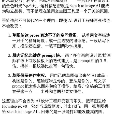
时承载姿势、构图、光线方向和动势——"一只猫坐在窗台上
的金色时光"做不到。这种信息密度是 sketch to image AI 能成
为独立品类、而不是埋在通用文生图工具里一个开关的原因。
手绘依然不可替代的三个理由，即使 AI 设计工程师再变强也
不会改变：
草图传达 prose 表达不了的空间意图。
试着用文字描述
一只手的精确角度，或一点透视的退缩感。一段话写下
来，模型还在猜。一笔草图两秒钟搞定。
肌肉记忆比键盘 prompt 快。
画了多年画的设计师/插画
师在纸上或数位板上的迭代速度，是 prompt 栏的 3–5
倍。擦掉一根线远比改写一句话快。
草图保留创作主权。
用自己的草图做出来的 AI 成品，
构图是你的、笔触逻辑是你的、想法是你的。纯文字
prompt 把太多东西外包给了模型。给客户交稿的工作室
在乎这一点——出处和意图都要立得住。
这些理由不会因为 AI 设计工程师变强而消失。把草图丢给
Flowstep 或 v0，它会当成线框读，吐出代码。同一张草图丢
给 sketch to image AI，回来的是一张能打印能发能卖的图。