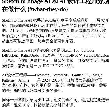
Sketch to Image AI 和 AI 设计工程师分别
在做什么 {#what-they-do}
Sketch to image AI 把手绘或扫描的草图变成成品图——写实渲
染、精修插画或风格化艺术作品，把你的笔触解读成视觉意
图。AI 设计工程师拿到的输入则是文字提示或粗糙线框，输
出的是可生产的 UI 代码（React、Tailwind、design tokens）。
起点都可以是草图，终点完全是两种东西。
Sketch to image AI 这条线的代表是 Sketch To、Scribble
Diffusion、PaintsUndo，以及基于 ControlNet 的 Stable Diffusion
工作流。它的用户是插画师、概念艺术家、电商视觉设计师和
爱好者，需要的是一张 JPG 或 PNG 成品。
AI 设计工程师——Flowstep、Vercel v0、Galileo AI、Magic
Patterns、Anima——是 2024–2026 年"自然语言是新编程语
言"浪潮的产物。它的用户是产品设计师和前端工程师，需要
的是可编辑的代码或可部署的组件。
同样一张草图丢给两类工具，意义完全不同。这是判定要选谁
的第一道分水岭，搞错就是几小时打水漂。