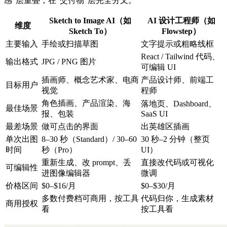
感"层重叠，在"交付物"层完全分叉。
Sketch to Image AI（如
AI 设计工程师（如
维度
Sketch To）
Flowstep）
主要输入
手绘或扫描草图
文字提示或粗略线框
React / Tailwind 代码、
输出格式
JPG / PNG 图片
可编辑 UI
插画师、概念艺术家、电商
产品设计师、前端工
目标用户
视觉
程师
角色插画、产品渲染、海
落地页、Dashboard、
最佳场景
报、包装
SaaS UI
最差场景
做可点击的界面
出英雄区插画
单次出图
8–30 秒（Standard）/ 30–60
30 秒–2 分钟（整页
时间
秒（Pro）
UI）
重新生成、改 prompt、丢
直接改代码或可视化
可编辑性
进图像编辑器
微调
价格区间
$0–$16/月
$0–$30/月
多数付费档可商用，按工具
代码归你，生成素材
商用授权
看
按工具看