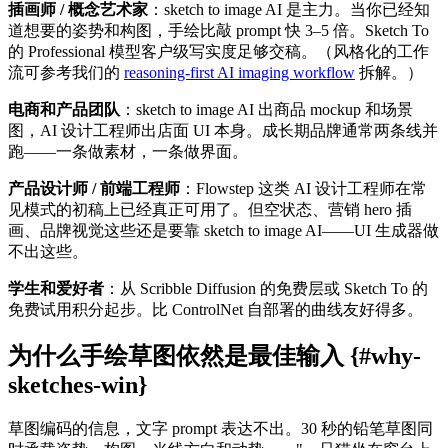
插画师 / 概念艺术家
：sketch to image AI 是主力。当你已经知
道想要的姿势和构图，手绘比敲 prompt 快 3–5 倍。Sketch To
的 Professional 模型客户级写实度足够交稿。（风格化的工作
流可参考我们的
reasoning-first AI imaging workflow
拆解。）
电商和产品团队
：sketch to image AI 出商品 mockup 和场景
图，AI 设计工程师出店面 UI 本身。成长期品牌通常两条线并
跑——一条做素材，一条做界面。
产品设计师 / 前端工程师
：Flowstep 这类 AI 设计工程师在常
见模式的初稿上已经真正可用了。但空状态、营销 hero 插
画、品牌视觉这些还是要靠 sketch to image AI——UI 生成器做
不出这些。
学生和爱好者
：从 Scribble Diffusion 的免费层或 Sketch To 的
免费试用积分起步。比 ControlNet 自部署的曲线友好得多。
为什么手绘草图依然是最佳输入 {#why-
sketches-win}
草图编码的信息，文字 prompt 表达不出。30 秒的铅笔草图同