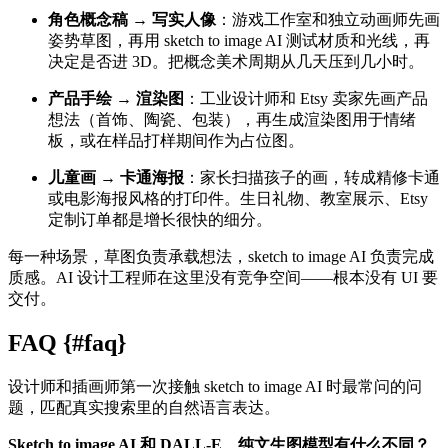
角色概念稿 → 写实人像
：游戏工作室和独立动画师先画
姿势草图，再用 sketch to image AI 测试材质和光线，再
决定是否进 3D。把概念美术周期从几天压到几小时。
产品手绘 → 渲染图
：工业设计师和 Etsy 卖家先画产品
想法（首饰、陶瓷、包装），再生成渲染图用于情绪
板，或在样品打样期间作为占位图。
儿童画 → 卡通海报
：家长扫描孩子的画，转成精修卡通
或电影海报风格的打印件。生日礼物、教室展示、Etsy
定制订单都是增长很快的细分。
每一种场景，草图负责承载想法，sketch to image AI 负责完成
质感。AI 设计工程师在这里没有竞争空间——根本没有 UI 要
交付。
FAQ {#faq}
设计师和插画师第一次接触 sketch to image AI 时最常问的问
题，匹配真实搜索里的自然语言表达。
Sketch to image AI 和 DALL-E、纯文生图模型有什么不同？