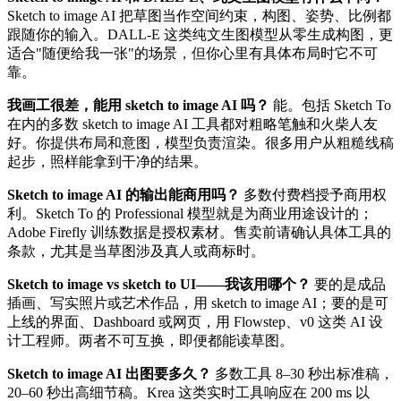
Sketch to image AI 把草图当作空间约束，构图、姿势、比例都
跟随你的输入。DALL-E 这类纯文生图模型从零生成构图，更
适合"随便给我一张"的场景，但你心里有具体布局时它不可
靠。
我画工很差，能用 sketch to image AI 吗？
能。包括 Sketch To
在内的多数 sketch to image AI 工具都对粗略笔触和火柴人友
好。你提供布局和意图，模型负责渲染。很多用户从粗糙线稿
起步，照样能拿到干净的结果。
Sketch to image AI 的输出能商用吗？
多数付费档授予商用权
利。Sketch To 的 Professional 模型就是为商业用途设计的；
Adobe Firefly 训练数据是授权素材。售卖前请确认具体工具的
条款，尤其是当草图涉及真人或商标时。
Sketch to image vs sketch to UI——我该用哪个？
要的是成品
插画、写实照片或艺术作品，用 sketch to image AI；要的是可
上线的界面、Dashboard 或网页，用 Flowstep、v0 这类 AI 设
计工程师。两者不可互换，即便都能读草图。
Sketch to image AI 出图要多久？
多数工具 8–30 秒出标准稿，
20–60 秒出高细节稿。Krea 这类实时工具响应在 200 ms 以